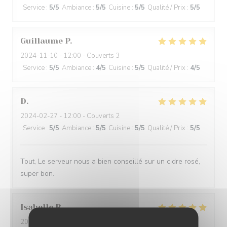
Service
:
5
/5
Ambiance
:
5
/5
Cuisine
:
5
/5
Qualité / Prix
:
5
/5
Guillaume
P
2024-11-10
- 12:00 - Couverts 3
Service
:
5
/5
Ambiance
:
4
/5
Cuisine
:
5
/5
Qualité / Prix
:
4
/5
D
2024-02-27
- 12:00 - Couverts 2
Service
:
5
/5
Ambiance
:
5
/5
Cuisine
:
5
/5
Qualité / Prix
:
5
/5
Tout, Le serveur nous a bien conseillé sur un cidre rosé,
super bon.
Isabelle
R
2024-02-22
- 12:30 - Couverts 3