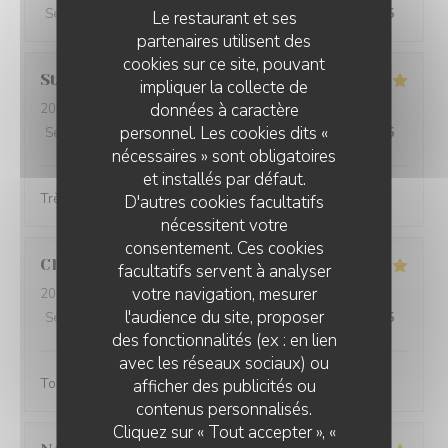
Service
:
5
/5
Ambiance
:
5
/5
Cuisine
:
5
/5
Qualité / Prix
:
5
/5
Le restaurant et ses
partenaires utilisent des
cookies sur ce site, pouvant
Stéphanie
L
impliquer la collecte de
données à caractère
2024-02-25
- 12:00 - Couverts 4
personnel. Les cookies dits «
Service
:
5
/5
Ambiance
:
5
/5
Cuisine
:
5
/5
Qualité / Prix
:
5
/5
nécessaires » sont obligatoires
et installés par défaut.
Très belle présentation et très bon produit
D'autres cookies facultatifs
nécessitent votre
consentement. Ces cookies
Christine
D
facultatifs servent à analyser
votre navigation, mesurer
2024-02-25
- 18:45 - Couverts 3
l'audience du site, proposer
Service
:
5
/5
Ambiance
:
4
/5
Cuisine
:
5
/5
Qualité / Prix
:
4
/5
des fonctionnalités (ex : en lien
avec les réseaux sociaux) ou
Toujours aussi bonnes galettes et accueil au top!
afficher des publicités ou
contenus personnalisés.
Cliquez sur « Tout accepter », «