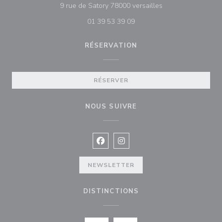
((ouvre une nouvell
9 rue de Satory 78000 versailles
01 39 53 39 09
RÉSERVATION
RÉSERVER
NOUS SUIVRE
Facebook ((ouvre une nouvelle fenê
Instagram ((ouvre une nouvell
NEWSLETTER
DISTINCTIONS