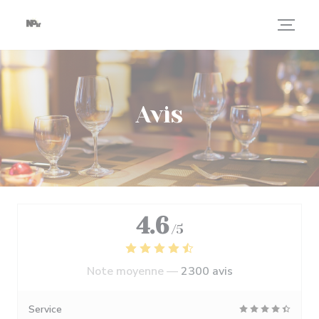
Personnalisation de vos choix en matière de cookies
Avis
4.6
/5
Note moyenne —
2300 avis
Service