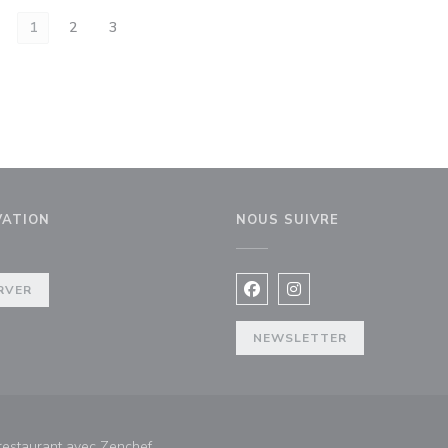
1
2
3
VATION
NOUS SUIVRE
enêtre))
RVER
Facebook ((ouvre une nouvel
Instagram ((ouvre une 
NEWSLETTER
((ouvre une nouvelle fenêtre))
 restaurant avec
Zenchef