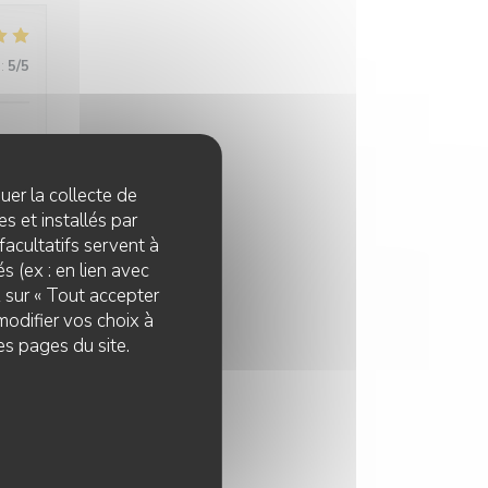
:
5
/5
quer la collecte de
s et installés par
:
4
/5
facultatifs servent à
s (ex : en lien avec
z sur « Tout accepter
modifier vos choix à
es pages du site.
:
5
/5