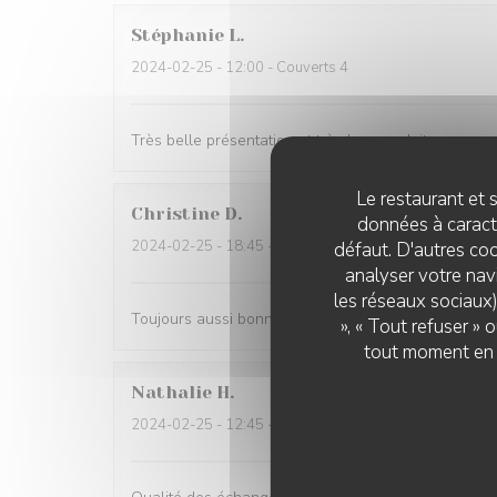
Stéphanie
L
2024-02-25
- 12:00 - Couverts 4
Très belle présentation et très bon produit
Le restaurant et s
Christine
D
données à caractè
2024-02-25
- 18:45 - Couverts 3
défaut. D'autres coo
analyser votre navi
les réseaux sociaux)
Toujours aussi bonnes galettes et accueil au top!
», « Tout refuser »
tout moment en c
Nathalie
H
2024-02-25
- 12:45 - Couverts 6