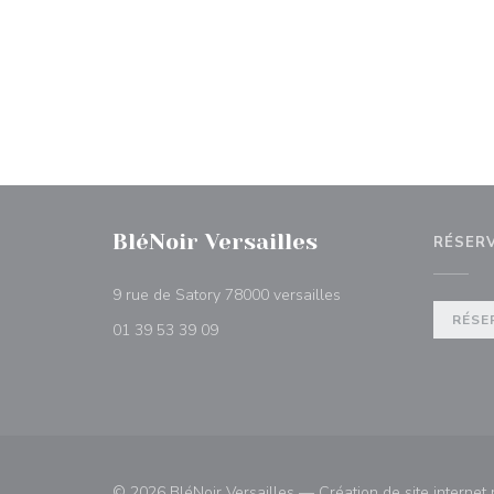
BléNoir Versailles
RÉSER
((ouvre une nouvelle f
9 rue de Satory 78000 versailles
RÉSE
01 39 53 39 09
© 2026 BléNoir Versailles — Création de site internet