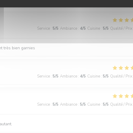
tité. Le service est parfait, nous avons passé un très agréable repas.
Service
:
5
/5
Ambiance
:
4
/5
Cuisine
:
5
/5
Qualité / Prix
t très bien garnies
Service
:
5
/5
Ambiance
:
4
/5
Cuisine
:
5
/5
Qualité / Prix
Service
:
5
/5
Ambiance
:
5
/5
Cuisine
:
5
/5
Qualité / Prix
autant.