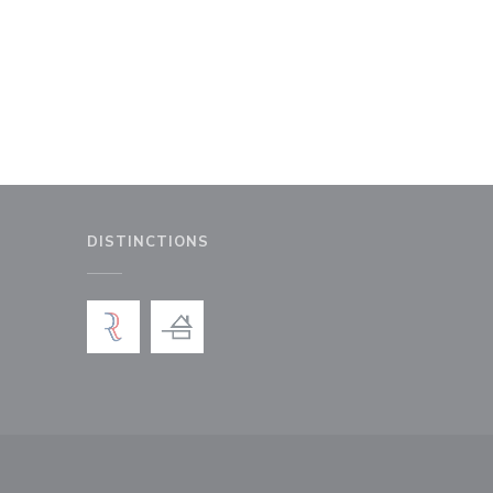
DISTINCTIONS
le fenêtre))
nouvelle fenêtre))