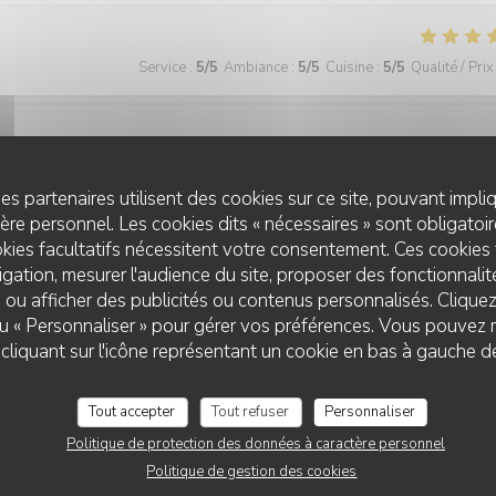
Service
:
5
/5
Ambiance
:
5
/5
Cuisine
:
5
/5
Qualité / Prix
es partenaires utilisent des cookies sur ce site, pouvant impli
re personnel. Les cookies dits « nécessaires » sont obligatoire
Service
:
5
/5
Ambiance
:
4
/5
Cuisine
:
5
/5
Qualité / Prix
kies facultatifs nécessitent votre consentement. Ces cookies 
gation, mesurer l'audience du site, proposer des fonctionnalité
 ou afficher des publicités ou contenus personnalisés. Clique
 ou « Personnaliser » pour gérer vos préférences. Vous pouvez 
liquant sur l'icône représentant un cookie en bas à gauche d
Tout accepter
Tout refuser
Personnaliser
Service
:
5
/5
Ambiance
:
5
/5
Cuisine
:
5
/5
Qualité / Prix
Politique de protection des données à caractère personnel
Politique de gestion des cookies