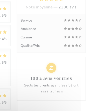
Note moyenne —
2300 avis
:
5
/5
Service
Ambiance
Cuisine
:
4
/5
Qualité/Prix
:
5
/5
100% avis vérifiés
Seuls les clients ayant réservé ont
laissé leur avis
:
5
/5