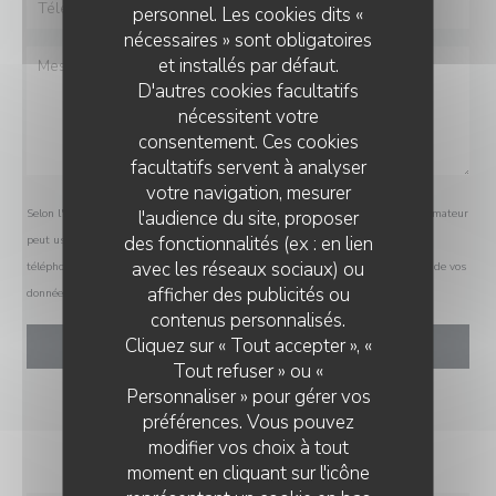
personnel. Les cookies dits «
nécessaires » sont obligatoires
et installés par défaut.
D'autres cookies facultatifs
nécessitent votre
consentement. Ces cookies
facultatifs servent à analyser
votre navigation, mesurer
l'audience du site, proposer
Selon l'article L.223-2 du code de la consommation, il est rappelé que le consommateur
des fonctionnalités (ex : en lien
peut user de son droit à s'inscrire sur la liste d'opposition au démarchage
avec les réseaux sociaux) ou
téléphonique Bloctel :
bloctel.gouv.fr
. Pour plus d'informations sur le traitement de vos
afficher des publicités ou
données, consultez notre
politique de confidentialité
.
contenus personnalisés.
Cliquez sur « Tout accepter », «
Tout refuser » ou «
Personnaliser » pour gérer vos
préférences. Vous pouvez
modifier vos choix à tout
moment en cliquant sur l'icône