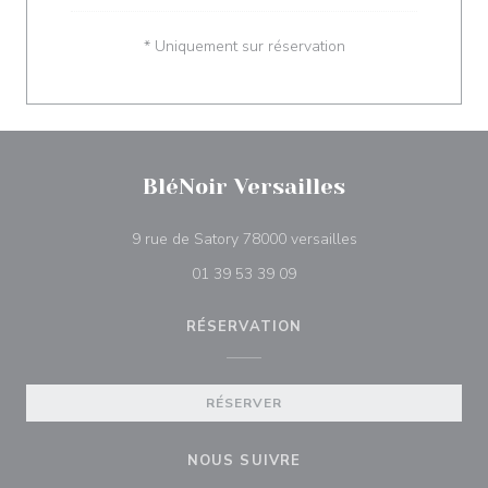
* Uniquement sur réservation
BléNoir Versailles
((ouvre une nouvell
9 rue de Satory 78000 versailles
01 39 53 39 09
RÉSERVATION
RÉSERVER
NOUS SUIVRE