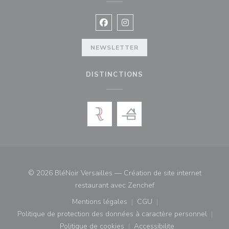
Facebook ((ouvre une nouvelle fenê
Instagram ((ouvre une nouvell
NEWSLETTER
DISTINCTIONS
© 2026 BléNoir Versailles — Création de site internet
((ouvre une nouvelle fe
restaurant avec
Zenchef
Mentions légales
CGU
((ouvre une nouvelle fenêtre))
((ouvre une nouvelle fenê
Politique de protection des données à caractère personnel
((ouvre une nouvelle fenêtre))
Politique de cookies
Accessibilite