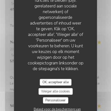
functies te bieden (bijv.
Service
:
5
/5
Atmosfeer
:
4
/5
Keuken
:
5
/5
Kwaliteit / Prijs
:
gerelateerd aan sociale
4
/5
netwerken) of
gepersonaliseerde
advertenties of inhoud weer
Toujours aussi bonnes galettes et accueil au top!
te geven. Klik op 'OK,
accepteer alle', 'Weiger alle' of
'Personaliseer' om uw
Nathalie
H
voorkeuren te beheren. U kunt
2024-02-25
- 12:45 - Gasten 6
uw keuzes op elk moment
Service
:
5
/5
Atmosfeer
:
5
/5
Keuken
:
5
/5
Kwaliteit / Prijs
:
wijzigen door op het
5
/5
cookiepictogram linksonder op
de sitepagina's te klikken.
Qualité des échanges ingrédients en très bonne quantité.
OK, accepteer alle
Le service est parfait, nous avons passé un très agréable
repas.
Weiger alle cookies
Personaliseer
SOPHIE
S
Beleid voor de bescherming van