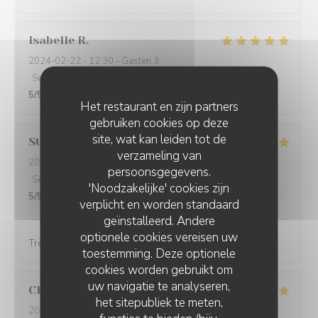
Isabelle
R
2024-02-22
- 12:30 - Gasten 3
Service
:
5
/5
Atmosfeer
:
5
/5
Keuken
:
5
/5
Kwaliteit / Prijs
:
5
/5
Het restaurant en zijn partners
gebruiken cookies op deze
site, wat kan leiden tot de
Stéphanie
L
verzameling van
2024-02-25
- 12:00 - Gasten 4
persoonsgegevens.
Service
:
5
/5
Atmosfeer
:
5
/5
Keuken
:
5
/5
Kwaliteit / Prijs
:
'Noodzakelijke' cookies zijn
5
/5
verplicht en worden standaard
geïnstalleerd. Andere
optionele cookies vereisen uw
Très belle présentation et très bon produit
toestemming. Deze optionele
cookies worden gebruikt om
uw navigatie te analyseren,
Christine
D
het sitepubliek te meten,
2024-02-25
- 18:45 - Gasten 3