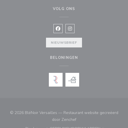
VOLG ONS
Facebook ((opent in een nieuw vens
Instagram ((opent in een nieu
NIEUWSBRIEF
BELONINGEN
© 2026 BléNoir Versailles — Restaurant website gecreëerd
((opent in een nieuw venster
door
Zenchef