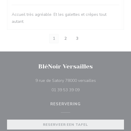
Accueil très agréable. Et les galettes et crêpes tout
autant.
1
2
3
BléNoir Versailles
((opent in een nieu
9 rue de Satory 78000 versailles
01 39 53 39 09
RESERVERING
RESERVEER EEN TAFEL