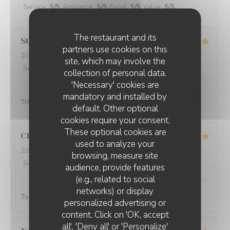
Service
:
5
/5
Ambiance
:
5
/5
Food
:
5
/5
Value
:
5
/5
The restaurant and its
Stéphanie
L
partners use cookies on this
2024-02-25
- 12:00 - Guests 4
site, which may involve the
Service
:
5
/5
Ambiance
:
5
/5
Food
:
5
/5
Value
:
5
/5
collection of personal data.
'Necessary' cookies are
mandatory and installed by
Très belle présentation et très bon produit
default. Other optional
cookies require your consent.
These optional cookies are
Christine
D
used to analyze your
2024-02-25
- 18:45 - Guests 3
browsing, measure site
Service
:
5
/5
Ambiance
:
4
/5
Food
:
5
/5
Value
:
4
/5
audience, provide features
(e.g., related to social
networks) or display
Toujours aussi bonnes galettes et accueil au top!
personalized advertising or
content. Click on 'OK, accept
all', 'Deny all' or 'Personalize'