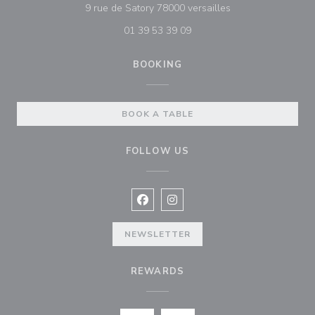
((opens in a new 
9 rue de Satory 78000 versailles
01 39 53 39 09
BOOKING
BOOK A TABLE
FOLLOW US
Facebook ((opens in a new window
Instagram ((opens in a new w
NEWSLETTER
REWARDS