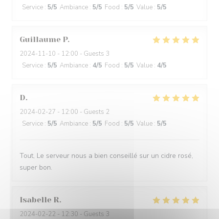
Service
:
5
/5
Ambiance
:
5
/5
Food
:
5
/5
Value
:
5
/5
Guillaume
P
2024-11-10
- 12:00 - Guests 3
Service
:
5
/5
Ambiance
:
4
/5
Food
:
5
/5
Value
:
4
/5
D
2024-02-27
- 12:00 - Guests 2
Service
:
5
/5
Ambiance
:
5
/5
Food
:
5
/5
Value
:
5
/5
Tout, Le serveur nous a bien conseillé sur un cidre rosé,
super bon.
Isabelle
R
2024-02-22
- 12:30 - Guests 3