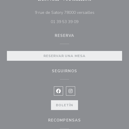
((abre en una nuev
9 rue de Satory 78000 versailles
01 39 53 39 09
RESERVA
RESERVAR UNA MESA
SEGUIRNOS
Facebook ((abre en una nueva vent
Instagram ((abre en una nuev
BOLETÍN
RECOMPENSAS