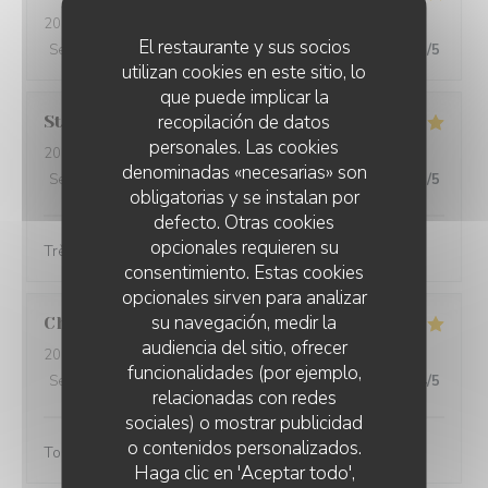
2024-02-22
- 12:30 - Invitados 3
El restaurante y sus socios
Servicio
:
5
/5
Ambiente
:
5
/5
Menú
:
5
/5
Calidad / Precio
:
5
/5
utilizan cookies en este sitio, lo
que puede implicar la
recopilación de datos
Stéphanie
L
personales. Las cookies
2024-02-25
- 12:00 - Invitados 4
denominadas «necesarias» son
Servicio
:
5
/5
Ambiente
:
5
/5
Menú
:
5
/5
Calidad / Precio
:
5
/5
obligatorias y se instalan por
defecto. Otras cookies
opcionales requieren su
Très belle présentation et très bon produit
consentimiento. Estas cookies
opcionales sirven para analizar
su navegación, medir la
Christine
D
audiencia del sitio, ofrecer
2024-02-25
- 18:45 - Invitados 3
funcionalidades (por ejemplo,
Servicio
:
5
/5
Ambiente
:
4
/5
Menú
:
5
/5
Calidad / Precio
:
4
/5
relacionadas con redes
sociales) o mostrar publicidad
o contenidos personalizados.
Toujours aussi bonnes galettes et accueil au top!
Haga clic en 'Aceptar todo',