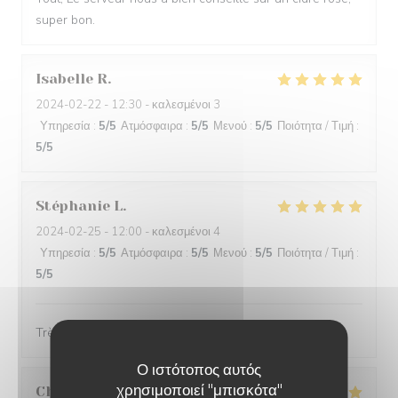
super bon.
Isabelle
R
2024-02-22
- 12:30 - καλεσμένοι 3
Υπηρεσία
:
5
/5
Ατμόσφαιρα
:
5
/5
Μενού
:
5
/5
Ποιότητα / Τιμή
:
5
/5
Stéphanie
L
2024-02-25
- 12:00 - καλεσμένοι 4
Υπηρεσία
:
5
/5
Ατμόσφαιρα
:
5
/5
Μενού
:
5
/5
Ποιότητα / Τιμή
:
5
/5
Très belle présentation et très bon produit
Ο ιστότοπος αυτός
χρησιμοποιεί "μπισκότα"
Christine
D