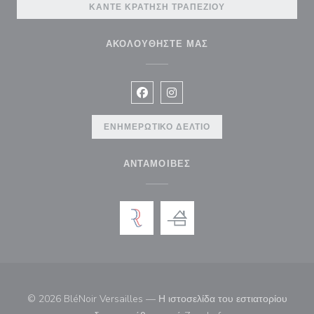
ΚΆΝΤΕ ΚΡΆΤΗΣΗ ΤΡΑΠΕΖΙΟΎ
ΑΚΟΛΟΥΘΉΣΤΕ ΜΑΣ
Facebook ((ανοίγει σε νέο παράθυρ
Instagram ((ανοίγει σε νέο π
ΕΝΗΜΕΡΩΤΙΚΌ ΔΕΛΤΊΟ
ΑΝΤΑΜΟΙΒΈΣ
© 2026 BléNoir Versailles — Η ιστοσελίδα του εστιατορίου