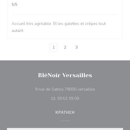
5
/5
Accueil très agréable. Et les galettes et crêpes tout
autant.
1
2
3
BléNoir Versailles
((ανοίγει σε νέο πα
9 rue de Satory 78000 versailles
01 39 53 39 09
ΚΡΆΤΗΣΗ