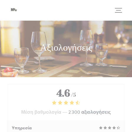
Πίνακας διαχείρισης "Μπισκότων" (Cookies)
Αξιολογήσεις
4.6
/5
Μέση βαθμολογία —
2300 αξιολογήσεις
Υπηρεσία