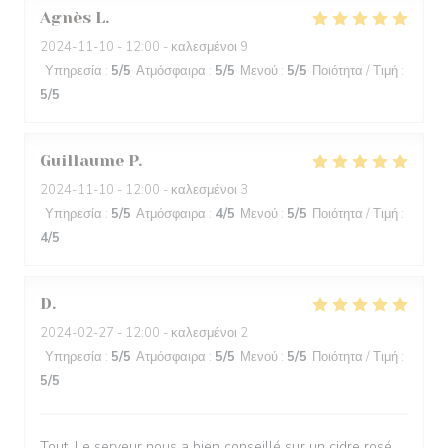
Agnès
L
2024-11-10
- 12:00 - καλεσμένοι 9
Υπηρεσία
:
5
/5
Ατμόσφαιρα
:
5
/5
Μενού
:
5
/5
Ποιότητα / Τιμή
:
5
/5
Guillaume
P
2024-11-10
- 12:00 - καλεσμένοι 3
Υπηρεσία
:
5
/5
Ατμόσφαιρα
:
4
/5
Μενού
:
5
/5
Ποιότητα / Τιμή
:
4
/5
D
2024-02-27
- 12:00 - καλεσμένοι 2
Υπηρεσία
:
5
/5
Ατμόσφαιρα
:
5
/5
Μενού
:
5
/5
Ποιότητα / Τιμή
:
5
/5
Tout, Le serveur nous a bien conseillé sur un cidre rosé,