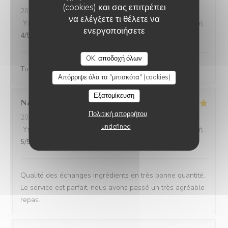
(cookies) και σας επιτρέπει
2024-02-25
- 18:45 - καλεσμένοι 3
να ελέγξετε τι θέλετε να
Υπηρεσία
:
5
/5
Ατμόσφαιρα
:
4
/5
Μενού
:
5
/5
Ποιότητα / Τιμή
:
ενεργοποιήσετε
4
/5
OK, αποδοχή όλων
Toujours aussi bonnes galettes et accueil au top!
Απόρριψε όλα τα "μπισκότα" (cookies)
Εξατομίκευση
Nathalie
H
Πολιτική απορρήτου
2024-02-25
- 12:45 - καλεσμένοι 6
undefined
Υπηρεσία
:
5
/5
Ατμόσφαιρα
:
5
/5
Μενού
:
5
/5
Ποιότητα / Τιμή
:
5
/5
Qualité des échanges ingrédients en très bonne quantité.
Le service est parfait, nous avons passé un très agréable
repas.