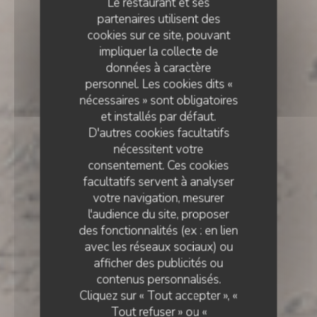
Le restaurant et ses
partenaires utilisent des
cookies sur ce site, pouvant
impliquer la collecte de
données à caractère
personnel. Les cookies dits «
nécessaires » sont obligatoires
et installés par défaut.
D'autres cookies facultatifs
nécessitent votre
consentement. Ces cookies
facultatifs servent à analyser
votre navigation, mesurer
l'audience du site, proposer
des fonctionnalités (ex : en lien
avec les réseaux sociaux) ou
CRÊPERIE
•
VERSAILLES
afficher des publicités ou
contenus personnalisés.
BléNoir Versailles
Cliquez sur « Tout accepter », «
Tout refuser » ou «