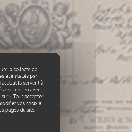
quer la collecte de
s et installés par
facultatifs servent à
s (ex : en lien avec
z sur « Tout accepter
modifier vos choix à
es pages du site.