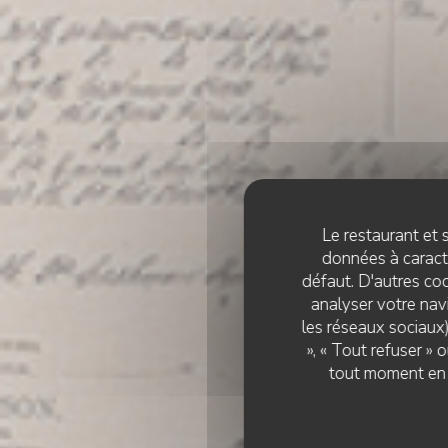
Le restaurant et s
données à caractè
défaut. D'autres coo
analyser votre navi
les réseaux sociaux)
», « Tout refuser »
tout moment en c