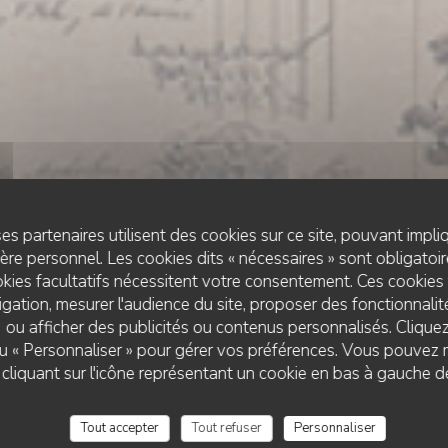
es partenaires utilisent des cookies sur ce site, pouvant impli
re personnel. Les cookies dits « nécessaires » sont obligatoire
kies facultatifs nécessitent votre consentement. Ces cookies 
gation, mesurer l'audience du site, proposer des fonctionnalité
 ou afficher des publicités ou contenus personnalisés. Clique
CRÊPERIE
•
VERSAILLES
 ou « Personnaliser » pour gérer vos préférences. Vous pouvez 
BléNoir Versailles
liquant sur l'icône représentant un cookie en bas à gauche d
Tout accepter
Tout refuser
Personnaliser
RÉSERVER