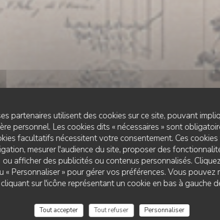
es partenaires utilisent des cookies sur ce site, pouvant impli
re personnel. Les cookies dits « nécessaires » sont obligatoire
kies facultatifs nécessitent votre consentement. Ces cookies 
gation, mesurer l'audience du site, proposer des fonctionnalité
 ou afficher des publicités ou contenus personnalisés. Clique
CRÊPERIE
•
VERSAILLES
 ou « Personnaliser » pour gérer vos préférences. Vous pouvez 
BléNoir Versailles
liquant sur l'icône représentant un cookie en bas à gauche d
Tout accepter
Tout refuser
Personnaliser
RÉSERVER