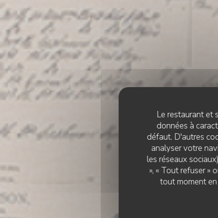
Le restaurant et s
données à caractè
défaut. D'autres coo
analyser votre navi
les réseaux sociaux)
», « Tout refuser »
tout moment en c