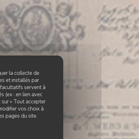
quer la collecte de
s et installés par
facultatifs servent à
s (ex : en lien avec
z sur « Tout accepter
modifier vos choix à
es pages du site.