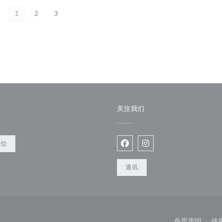
1
2
3
关注我们
餐位
Facebook ((在新窗口中打开)
Instagram ((在新窗口
通讯
((在新窗口中打开))
免责声明
使