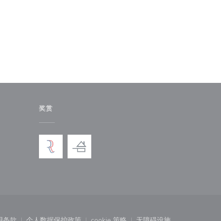
奖赏
)
中打开))
用条款
个人数据保护政策
cookie 策略
无障碍设施