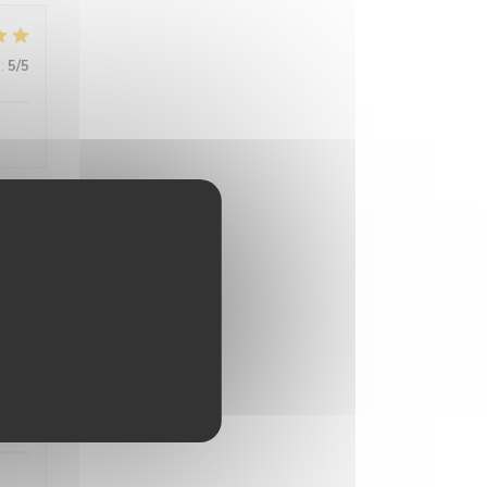
:
5
/5
:
4
/5
:
5
/5