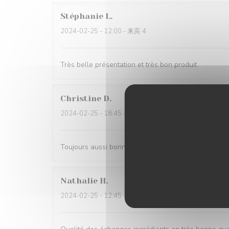
Stéphanie
L
2024-02-25
- 12:00 - 来宾 4
Très belle présentation et très bon produit
Christine
D
2024-02-25
- 18:45 - 来宾 3
Toujours aussi bonnes galettes et accueil au top!
Nathalie
H
2024-02-25
- 12:45 - 来宾 6