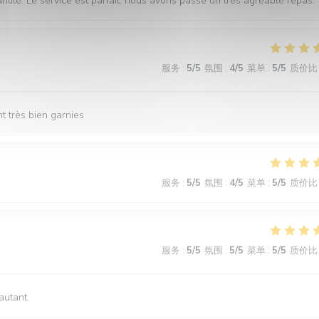
tité. Le service est parfait, nous avons passé un très agréable repas.
服务
:
5
/5
氛围
:
4
/5
菜单
:
5
/5
质价比
t très bien garnies
服务
:
5
/5
氛围
:
4
/5
菜单
:
5
/5
质价比
服务
:
5
/5
氛围
:
5
/5
菜单
:
5
/5
质价比
autant.