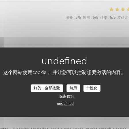
服务
:
5
/5
氛围
:
5
/5
菜单
:
5
/5
质价比
服务
:
5
/5
氛围
:
4
/5
菜单
:
5
/5
质价比
这个网站使用cookie， 并让您可以控制想要激活的内容。
好的，全部接受
禁用
个性化
保密政策
undefined
服务
:
5
/5
氛围
:
5
/5
菜单
:
5
/5
质价比