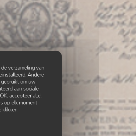
t de verzameling van
eïnstalleerd. Andere
 gebruikt om uw
lateerd aan sociale
K, accepteer alle',
zes op elk moment
 klikken.