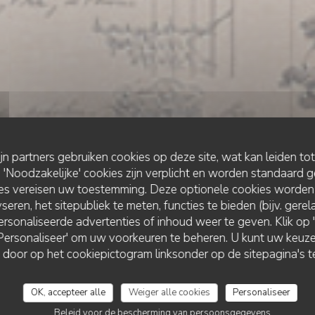
ijn partners gebruiken cookies op deze site, wat kan leiden to
Noodzakelijke' cookies zijn verplicht en worden standaard g
ies vereisen uw toestemming. Deze optionele cookies worden
seren, het sitepubliek te meten, functies te bieden (bijv. gere
rsonaliseerde advertenties of inhoud weer te geven. Klik op 'O
PANNEKOEKENBAKKERIJ
•
VERSAILLES
 'Personaliseer' om uw voorkeuren te beheren. U kunt uw keu
BléNoir Versailles
 door op het cookiepictogram linksonder op de sitepagina's te
OK, accepteer alle
Weiger alle cookies
Personaliseer
RESERVEER EEN TAFEL
Beleid voor de bescherming van persoonsgegevens