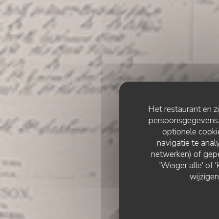
Het restaurant en z
persoonsgegevens. '
optionele cook
navigatie te analy
netwerken) of gepe
'Weiger alle' of
wijzigen