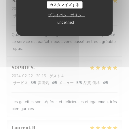
Nathalie
H
カスタマイズする
2024-02-25
- 12:45 - ゲスト 6
プライバシーポリシー
サービス
:
5
/5
雰囲気
:
5
/5
メニュー
:
5
/5
品質-価格
:
5
/5
undefined
Qualité des échanges ingrédients en très bonne quantité.
Le service est parfait, nous avons passé un très agréable
repas.
SOPHIE
S
2024-02-22
- 20:15 - ゲスト 4
サービス
:
5
/5
雰囲気
:
4
/5
メニュー
:
5
/5
品質-価格
:
4
/5
Les galettes sont légères et délicieuses et également très
bien garnies
Laurent
H