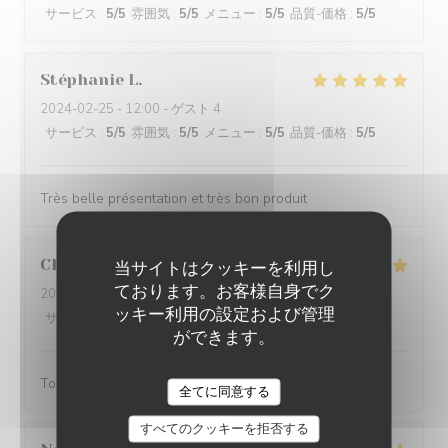
サービス
:
5
/5
雰囲気
:
5
/5
メニュー
:
5
/5
品質-価格
:
5
/5
Stéphanie
L
2024-02-25
- 12:00 - ゲスト 4
サービス
:
5
/5
雰囲気
:
5
/5
メニュー
:
5
/5
品質-価格
:
5
/5
Très belle présentation et très bon produit
Christine
D
当サイトはクッキーを利用し
ております。お客様自身でク
2024-02-25
- 18:45 - ゲスト 3
ッキー利用の設定および管理
サービス
:
5
/5
雰囲気
:
4
/5
メニュー
:
5
/5
品質-価格
:
4
/5
ができます。
Toujours aussi bonnes galettes et accueil au top!
全てに同意する
すべてのクッキーを拒否する