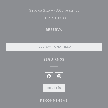
((abre en una nuev
9 rue de Satory 78000 versailles
01 39 53 39 09
RESERVA
RESERVAR UNA MESA
SEGUIRNOS
Facebook ((abre en una nueva vent
Instagram ((abre en una nuev
BOLETÍN
RECOMPENSAS