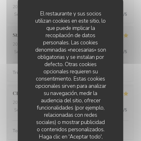
2024-02-22
- 12:30 - Invitados 3
El restaurante y sus socios
Servicio
:
5
/5
Ambiente
:
5
/5
Menú
:
5
/5
Calidad / Precio
:
5
/5
utilizan cookies en este sitio, lo
que puede implicar la
recopilación de datos
Stéphanie
L
personales. Las cookies
2024-02-25
- 12:00 - Invitados 4
denominadas «necesarias» son
Servicio
:
5
/5
Ambiente
:
5
/5
Menú
:
5
/5
Calidad / Precio
:
5
/5
obligatorias y se instalan por
defecto. Otras cookies
opcionales requieren su
Très belle présentation et très bon produit
consentimiento. Estas cookies
opcionales sirven para analizar
su navegación, medir la
Christine
D
audiencia del sitio, ofrecer
2024-02-25
- 18:45 - Invitados 3
funcionalidades (por ejemplo,
Servicio
:
5
/5
Ambiente
:
4
/5
Menú
:
5
/5
Calidad / Precio
:
4
/5
relacionadas con redes
sociales) o mostrar publicidad
o contenidos personalizados.
Toujours aussi bonnes galettes et accueil au top!
Haga clic en 'Aceptar todo',