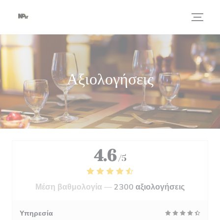
Πίνακας διαχείρισης "Μπισκότων" (Cookies)
Αξιολογήσεις
4.6
/5
Μέση βαθμολογία —
2300 αξιολογήσεις
Υπηρεσία