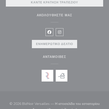
ΚΆΝΤΕ ΚΡΆΤΗΣΗ ΤΡΑΠΕΖΙΟΎ
ΑΚΟΛΟΥΘΉΣΤΕ ΜΑΣ
Facebook ((ανοίγει σε νέο παράθυρ
Instagram ((ανοίγει σε νέο π
ΕΝΗΜΕΡΩΤΙΚΌ ΔΕΛΤΊΟ
ΑΝΤΑΜΟΙΒΈΣ
© 2026 BléNoir Versailles — Η ιστοσελίδα του εστιατορίου