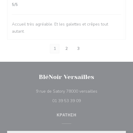
5
/5
Accueil très agréable. Et les galettes et crêpes tout
autant.
1
2
3
BléNoir Versailles
((ανοίγει σε νέο πα
9 rue de Satory 78000 versailles
01 39 53 39 09
ΚΡΆΤΗΣΗ