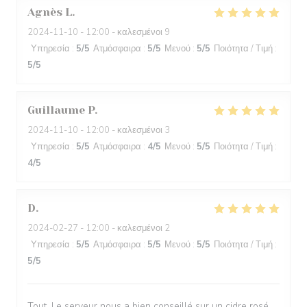
Agnès
L
2024-11-10
- 12:00 - καλεσμένοι 9
Υπηρεσία
:
5
/5
Ατμόσφαιρα
:
5
/5
Μενού
:
5
/5
Ποιότητα / Τιμή
:
5
/5
Guillaume
P
2024-11-10
- 12:00 - καλεσμένοι 3
Υπηρεσία
:
5
/5
Ατμόσφαιρα
:
4
/5
Μενού
:
5
/5
Ποιότητα / Τιμή
:
4
/5
D
2024-02-27
- 12:00 - καλεσμένοι 2
Υπηρεσία
:
5
/5
Ατμόσφαιρα
:
5
/5
Μενού
:
5
/5
Ποιότητα / Τιμή
:
5
/5
Tout, Le serveur nous a bien conseillé sur un cidre rosé,