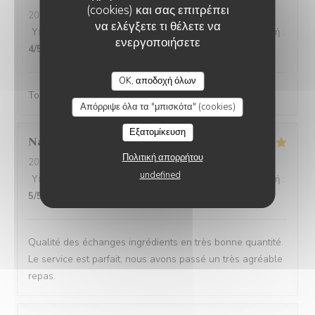
(cookies) και σας επιτρέπει
2024-02-25
- 18:45 - καλεσμένοι 3
να ελέγξετε τι θέλετε να
Υπηρεσία
:
5
/5
Ατμόσφαιρα
:
4
/5
Μενού
:
5
/5
Ποιότητα / Τιμή
:
ενεργοποιήσετε
4
/5
OK, αποδοχή όλων
Toujours aussi bonnes galettes et accueil au top!
Απόρριψε όλα τα "μπισκότα" (cookies)
Εξατομίκευση
Nathalie
H
Πολιτική απορρήτου
2024-02-25
- 12:45 - καλεσμένοι 6
undefined
Υπηρεσία
:
5
/5
Ατμόσφαιρα
:
5
/5
Μενού
:
5
/5
Ποιότητα / Τιμή
:
5
/5
Qualité des échanges ingrédients en très bonne quantité.
Le service est parfait, nous avons passé un très agréable
repas.