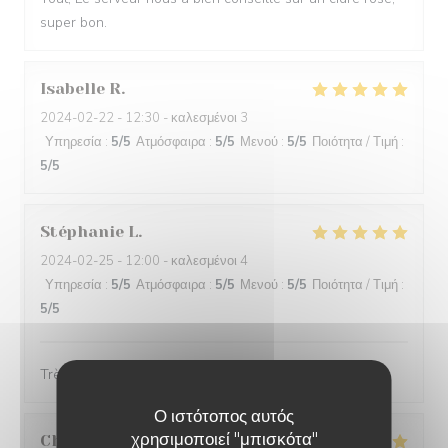
super bon.
Isabelle
R
2024-02-22
- 12:30 - καλεσμένοι 3
Υπηρεσία
:
5
/5
Ατμόσφαιρα
:
5
/5
Μενού
:
5
/5
Ποιότητα / Τιμή
:
5
/5
Stéphanie
L
2024-02-25
- 12:00 - καλεσμένοι 4
Υπηρεσία
:
5
/5
Ατμόσφαιρα
:
5
/5
Μενού
:
5
/5
Ποιότητα / Τιμή
:
5
/5
Très belle présentation et très bon produit
Ο ιστότοπος αυτός
χρησιμοποιεί "μπισκότα"
Christine
D