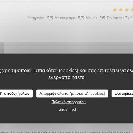
Υπηρεσία
:
5
/5
Ατμόσφαιρα
:
5
/5
Μενού
:
5
/5
Ποιότητα / Τιμή
Υπηρεσία
:
5
/5
Ατμόσφαιρα
:
4
/5
Μενού
:
5
/5
Ποιότητα / Τιμή
 χρησιμοποιεί "μπισκότα" (cookies) και σας επιτρέπει να ελέ
ενεργοποιήσετε
K, αποδοχή όλων
Απόρριψε όλα τα "μπισκότα" (cookies)
Εξατομίκε
Πολιτική απορρήτου
undefined
Υπηρεσία
:
5
/5
Ατμόσφαιρα
:
5
/5
Μενού
:
5
/5
Ποιότητα / Τιμή