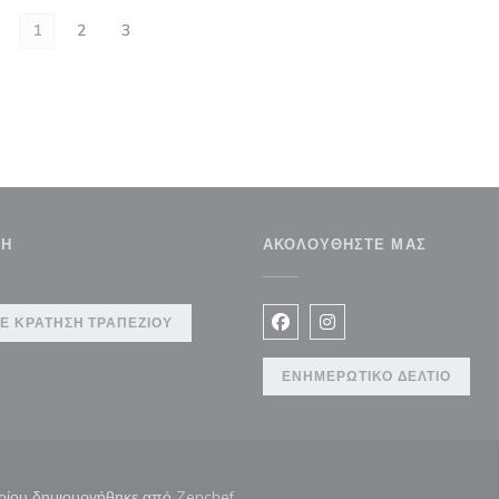
1
2
3
ΣΗ
ΑΚΟΛΟΥΘΉΣΤΕ ΜΑΣ
θυρο))
Ε ΚΡΆΤΗΣΗ ΤΡΑΠΕΖΙΟΎ
Facebook ((ανοίγει σε νέο 
Instagram ((ανοίγει σ
ΕΝΗΜΕΡΩΤΙΚΌ ΔΕΛΤΊΟ
((ανοίγει σε νέο παράθυρο))
τορίου δημιουργήθηκε από
Zenchef