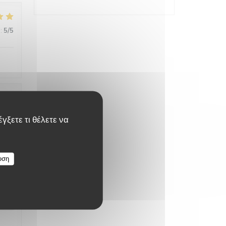
:
5
/5
:
4
/5
γξετε τι θέλετε να
υση
:
5
/5