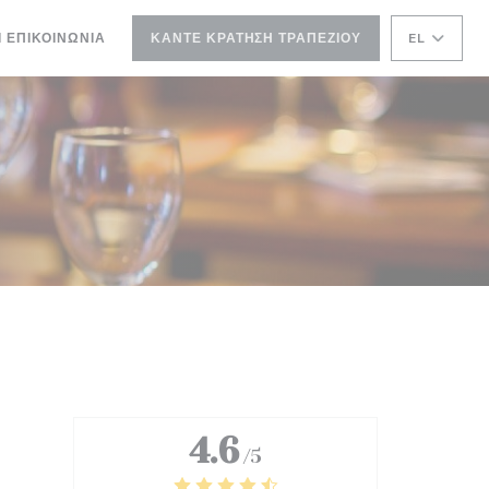
Ι ΕΠΙΚΟΙΝΩΝΊΑ
ΚΆΝΤΕ ΚΡΆΤΗΣΗ ΤΡΑΠΕΖΙΟΎ
EL
4.6
/5