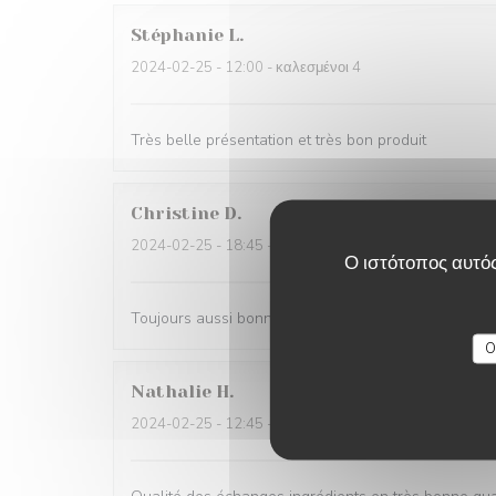
Stéphanie
L
2024-02-25
- 12:00 - καλεσμένοι 4
Très belle présentation et très bon produit
Christine
D
2024-02-25
- 18:45 - καλεσμένοι 3
Ο ιστότοπος αυτός
Toujours aussi bonnes galettes et accueil au top!
O
Nathalie
H
2024-02-25
- 12:45 - καλεσμένοι 6