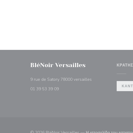
BléNoir Versailles
ΚΡΆΤΗ
((ανοίγει σε νέο παρά
9 rue de Satory 78000 versailles
ΚΆΝΤ
01 39 53 39 09
© 2026 BléNoir Versailles — Η ιστοσελίδα του εστια