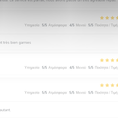
tité. Le service est parfait, nous avons passé un très agréable repas.
Υπηρεσία
:
5
/5
Ατμόσφαιρα
:
4
/5
Μενού
:
5
/5
Ποιότητα / Τιμή
t très bien garnies
Υπηρεσία
:
5
/5
Ατμόσφαιρα
:
4
/5
Μενού
:
5
/5
Ποιότητα / Τιμή
Υπηρεσία
:
5
/5
Ατμόσφαιρα
:
5
/5
Μενού
:
5
/5
Ποιότητα / Τιμή
autant.