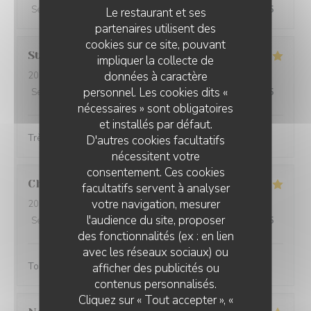
Service
:
5
/5
Ambiance
:
5
/5
Cuisine
:
5
/5
Qualité / Prix
:
5
/5
Le restaurant et ses
partenaires utilisent des
cookies sur ce site, pouvant
Stéphanie
L
impliquer la collecte de
données à caractère
2024-02-25
- 12:00 - Couverts 4
personnel. Les cookies dits «
Service
:
5
/5
Ambiance
:
5
/5
Cuisine
:
5
/5
Qualité / Prix
:
5
/5
nécessaires » sont obligatoires
et installés par défaut.
Très belle présentation et très bon produit
D'autres cookies facultatifs
nécessitent votre
consentement. Ces cookies
Christine
D
facultatifs servent à analyser
votre navigation, mesurer
2024-02-25
- 18:45 - Couverts 3
l'audience du site, proposer
Service
:
5
/5
Ambiance
:
4
/5
Cuisine
:
5
/5
Qualité / Prix
:
4
/5
des fonctionnalités (ex : en lien
avec les réseaux sociaux) ou
Toujours aussi bonnes galettes et accueil au top!
afficher des publicités ou
contenus personnalisés.
Cliquez sur « Tout accepter », «