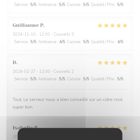
Service
:
5
/5
Ambiance
:
5
/5
Cuisine
:
5
/5
Qualité / Prix
:
5
/5
Guillaume
P
2024-11-10
- 12:00 - Couverts 3
Service
:
5
/5
Ambiance
:
4
/5
Cuisine
:
5
/5
Qualité / Prix
:
4
/5
D
2024-02-27
- 12:00 - Couverts 2
Service
:
5
/5
Ambiance
:
5
/5
Cuisine
:
5
/5
Qualité / Prix
:
5
/5
Tout, Le serveur nous a bien conseillé sur un cidre rosé,
super bon.
Isabelle
R
2024-02-22
- 12:30 - Couverts 3