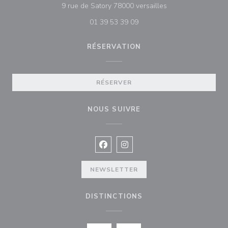
((ouvre une nouvell
9 rue de Satory 78000 versailles
01 39 53 39 09
RÉSERVATION
RÉSERVER
NOUS SUIVRE
Facebook ((ouvre une nouvelle fenê
Instagram ((ouvre une nouvell
NEWSLETTER
DISTINCTIONS