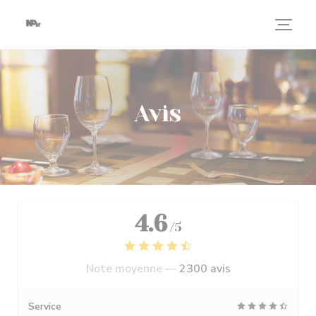
Personnalisation de vos choix en matière de cookies
Avis
4.6
/5
Note moyenne —
2300 avis
Service