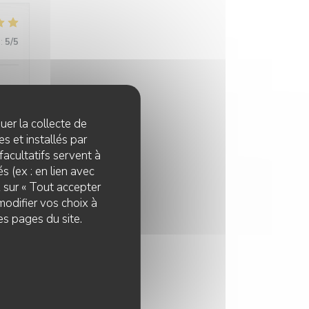
:
5
/5
quer la collecte de
s et installés par
:
4
/5
facultatifs servent à
s (ex : en lien avec
z sur « Tout accepter
modifier vos choix à
es pages du site.
:
5
/5