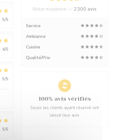
Note moyenne —
2300 avis
:
5
/5
Service
Ambiance
Cuisine
:
4
/5
Qualité/Prix
:
5
/5
100% avis vérifiés
Seuls les clients ayant réservé ont
laissé leur avis
:
5
/5