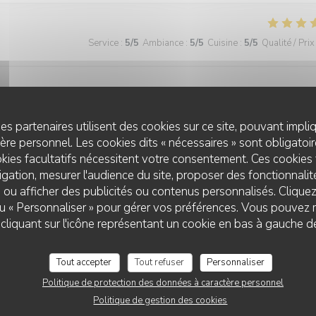
Service
:
5
/5
Ambiance
:
5
/5
Cuisine
:
5
/5
Qualité / Prix
es partenaires utilisent des cookies sur ce site, pouvant impli
re personnel. Les cookies dits « nécessaires » sont obligatoire
Service
:
5
/5
Ambiance
:
4
/5
Cuisine
:
5
/5
Qualité / Prix
kies facultatifs nécessitent votre consentement. Ces cookies 
gation, mesurer l'audience du site, proposer des fonctionnalité
 ou afficher des publicités ou contenus personnalisés. Clique
 ou « Personnaliser » pour gérer vos préférences. Vous pouvez 
liquant sur l'icône représentant un cookie en bas à gauche d
Tout accepter
Tout refuser
Personnaliser
Service
:
5
/5
Ambiance
:
5
/5
Cuisine
:
5
/5
Qualité / Prix
Politique de protection des données à caractère personnel
Politique de gestion des cookies