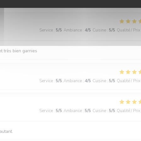
tité. Le service est parfait, nous avons passé un très agréable repas.
Service
:
5
/5
Ambiance
:
4
/5
Cuisine
:
5
/5
Qualité / Prix
t très bien garnies
Service
:
5
/5
Ambiance
:
4
/5
Cuisine
:
5
/5
Qualité / Prix
Service
:
5
/5
Ambiance
:
5
/5
Cuisine
:
5
/5
Qualité / Prix
autant.