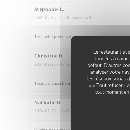
Stéphanie
L
2024-02-25
- 12:00 - Couverts 4
Très belle présentation et très bon produit
Le restaurant et s
Christine
D
données à caractè
2024-02-25
- 18:45 - Couverts 3
défaut. D'autres coo
analyser votre navi
les réseaux sociaux)
Toujours aussi bonnes galettes et accueil au top!
», « Tout refuser »
tout moment en c
Nathalie
H
2024-02-25
- 12:45 - Couverts 6