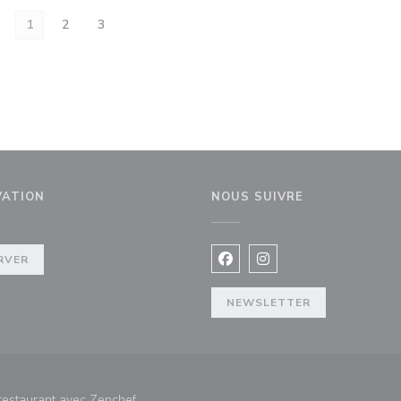
1
2
3
VATION
NOUS SUIVRE
enêtre))
RVER
Facebook ((ouvre une nouvel
Instagram ((ouvre une 
NEWSLETTER
((ouvre une nouvelle fenêtre))
 restaurant avec
Zenchef