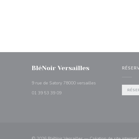
BléNoir Versailles
RÉSER
((ouvre une nouvelle f
9 rue de Satory 78000 versailles
RÉSE
01 39 53 39 09
© 2026 BléNoir Versailles — Création de site internet