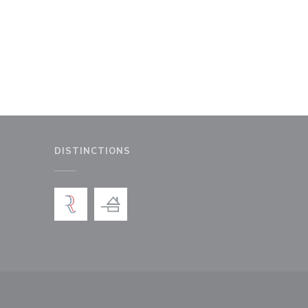
DISTINCTIONS
le fenêtre))
nouvelle fenêtre))