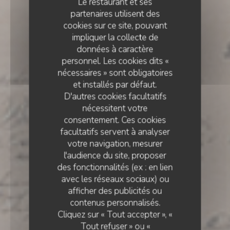
Le restaurant et ses
partenaires utilisent des
cookies sur ce site, pouvant
impliquer la collecte de
données à caractère
personnel. Les cookies dits «
nécessaires » sont obligatoires
et installés par défaut.
D'autres cookies facultatifs
nécessitent votre
consentement. Ces cookies
facultatifs servent à analyser
votre navigation, mesurer
l'audience du site, proposer
des fonctionnalités (ex : en lien
avec les réseaux sociaux) ou
CRÊPERIE
•
VERSAILLES
afficher des publicités ou
contenus personnalisés.
BléNoir Versailles
Cliquez sur « Tout accepter », «
Tout refuser » ou «